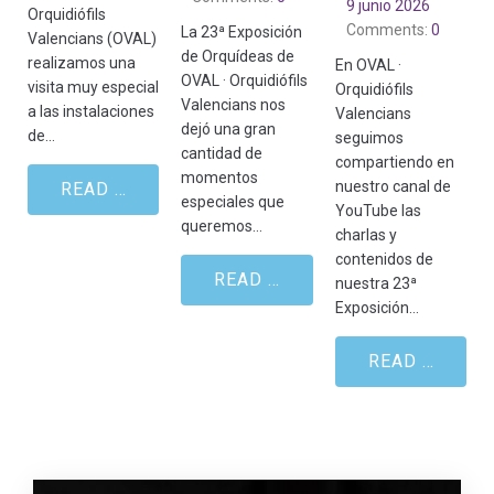
9 junio 2026
Orquidiófils
Comments:
0
La 23ª Exposición
Valencians (OVAL)
de Orquídeas de
realizamos una
En OVAL ·
OVAL · Orquidiófils
visita muy especial
Orquidiófils
Valencians nos
a las instalaciones
Valencians
dejó una gran
de…
seguimos
cantidad de
compartiendo en
momentos
nuestro canal de
READ MORE
especiales que
YouTube las
queremos…
charlas y
contenidos de
READ MORE
nuestra 23ª
Exposición…
READ MORE