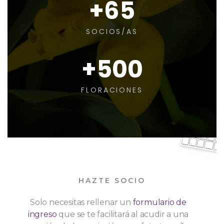
+65
SOCIOS/AS
+500
FLORACIONES
HAZTE SOCIO
Solo necesitas rellenar un
formulario de
ingreso
que se te facilitará al acudir a una