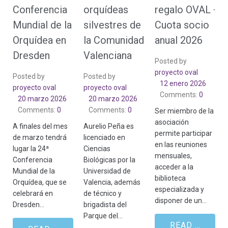
Conferencia
orquídeas
regalo OVAL ·
Mundial de la
silvestres de
Cuota socio
Orquídea en
la Comunidad
anual 2026
Dresden
Valenciana
Posted by
proyecto oval
Posted by
Posted by
12 enero 2026
proyecto oval
proyecto oval
Comments:
0
20 marzo 2026
20 marzo 2026
Comments:
0
Comments:
0
Ser miembro de la
asociación
A finales del mes
Aurelio Peña es
permite participar
de marzo tendrá
licenciado en
en las reuniones
lugar la 24ª
Ciencias
mensuales,
Conferencia
Biológicas por la
acceder a la
Mundial de la
Universidad de
biblioteca
Orquídea, que se
Valencia, además
especializada y
celebrará en
de técnico y
disponer de un…
Dresden…
brigadista del
Parque del…
READ MORE