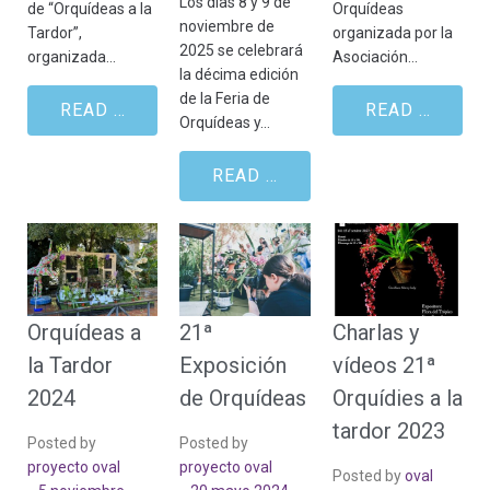
Los días 8 y 9 de
de “Orquídeas a la
Orquídeas
noviembre de
Tardor”,
organizada por la
2025 se celebrará
organizada…
Asociación…
la décima edición
de la Feria de
READ MORE
READ MORE
Orquídeas y…
READ MORE
Orquídeas a
21ª
Charlas y
la Tardor
Exposición
vídeos 21ª
2024
de Orquídeas
Orquídies a la
tardor 2023
Posted by
Posted by
proyecto oval
proyecto oval
Posted by
oval