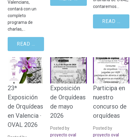
Valencians,
contaremos…
contará con un
completo
READ MORE
programa de
charlas,…
READ MORE
23ª
Exposición
Participa en
Exposición
de Orquídeas
nuestro
de Orquídeas
de mayo
concurso de
en Valencia ·
2026
orquídeas
OVAL 2026
Posted by
Posted by
proyecto oval
proyecto oval