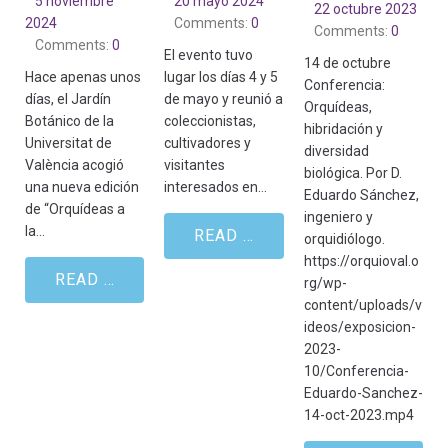
5 noviembre
20 mayo 2024
22 octubre 2023
2024
Comments:
0
Comments:
0
Comments:
0
El evento tuvo
14 de octubre
Hace apenas unos
lugar los días 4 y 5
Conferencia:
días, el Jardín
de mayo y reunió a
Orquídeas,
Botánico de la
coleccionistas,
hibridación y
Universitat de
cultivadores y
diversidad
València acogió
visitantes
biológica. Por D.
una nueva edición
interesados en…
Eduardo Sánchez,
de “Orquídeas a
ingeniero y
la…
READ MORE
orquidiólogo.
https://orquioval.o
READ MORE
rg/wp-
content/uploads/v
ideos/exposicion-
2023-
10/Conferencia-
Eduardo-Sanchez-
14-oct-2023.mp4