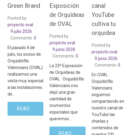
Green Brand
Exposición
canal
de Orquídeas
YouTube
Posted by
de OVAL
cultiva tu
proyecto oval
9 julio 2026
orquidea
Posted by
Comments:
0
proyecto oval
Posted by
El pasado 4 de
9 junio 2026
proyecto oval
julio, los socios de
Comments:
0
9 junio 2026
Orquidiófils
Comments:
0
La 23ª Exposición
Valencians (OVAL)
de Orquídeas de
realizamos una
En OVAL ·
OVAL · Orquidiófils
visita muy especial
Orquidiófils
Valencians nos
a las instalaciones
Valencians
dejó una gran
de…
seguimos
cantidad de
compartiendo en
momentos
nuestro canal de
READ MORE
especiales que
YouTube las
queremos…
charlas y
contenidos de
READ MORE
nuestra 23ª