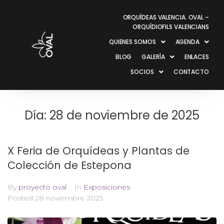
ORQUÍDEAS VALENCIA. OVAL –
ORQUÍDIOFILS VALENCIANS
QUIENES SOMOS
AGENDA
BLOG
GALERÍA
ENLACES
SOCIOS
CONTACTO
Día:
28 de noviembre de 2025
X Feria de Orquídeas y Plantas de
Colección de Estepona
By
proyecto oval
In
Exposiciones
Posted
28 noviembre 2025