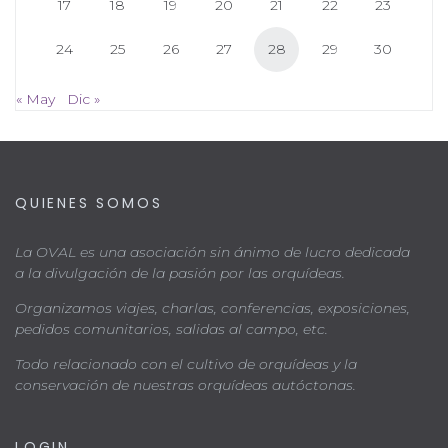
17
18
19
20
21
22
23
24
25
26
27
28
29
30
« May
Dic »
QUIENES SOMOS
La OVAL es una asociación sin ánimo de lucro dedicada
a la divulgación de la pasión por las orquídeas.
Organizamos viajes, charlas, conferencias, exposiciones,
pedidos comunitarios, salidas al campo, etc.
Todo relacionado con el cultivo de orquídeas y la
conservación de nuestras orquídeas autóctonas.
LOGIN