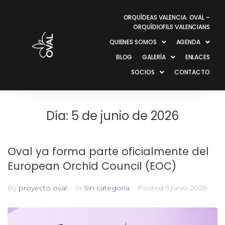
ORQUÍDEAS VALENCIA. OVAL –
ORQUÍDIOFILS VALENCIANS
QUIENES SOMOS
AGENDA
BLOG
GALERÍA
ENLACES
SOCIOS
CONTACTO
Día:
5 de junio de 2026
Oval ya forma parte oficialmente del
European Orchid Council (EOC)
By
proyecto oval
In
Sin categoría
Posted
5 junio 2026