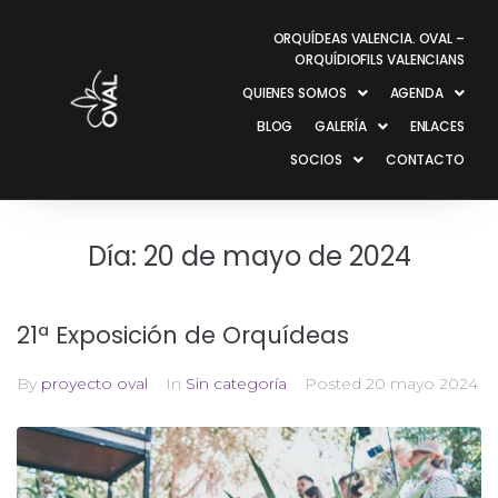
ORQUÍDEAS VALENCIA. OVAL –
ORQUÍDIOFILS VALENCIANS
QUIENES SOMOS
AGENDA
BLOG
GALERÍA
ENLACES
SOCIOS
CONTACTO
Día:
20 de mayo de 2024
21ª Exposición de Orquídeas
By
proyecto oval
In
Sin categoría
Posted
20 mayo 2024