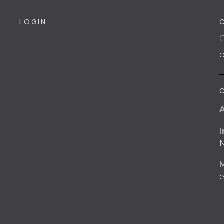
LOGIN
C
I
M
e