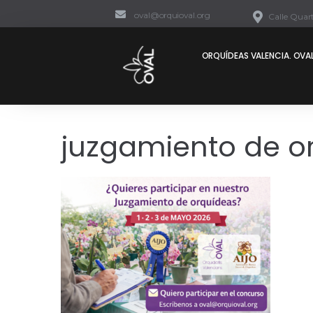
oval@orquioval.org
Calle Quart
ORQUÍDEAS VALENCIA. OVAL
juzgamiento de o