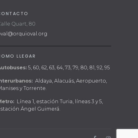
CONTACTO
alle Quart, 80
oval@orquioval.org
COMO LLEGAR
Autobuses:
5, 60, 62, 63, 64, 73, 79, 80, 81, 92, 95
nterurbanos:
Aldaya, Alacuás, Aeropuerto,
anises y Torrente.
Metro:
Línea 1, estación Turia, líneas 3 y 5,
stación Ángel Guimerá.