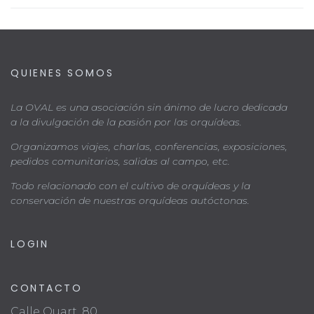
QUIENES SOMOS
La OVAL es una asociación sin ánimo de lucro dedicada
a la divulgación de la pasión por las orquídeas.
Organizamos viajes, charlas, conferencias, exposiciones,
pedidos comunitarios, salidas al campo, etc.
Todo relacionado con el cultivo de orquídeas y la
conservación de nuestras orquídeas autóctonas.
LOGIN
CONTACTO
Calle Quart, 80