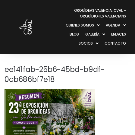
ORQUÍDEAS VALENCIA. OVAL –
ORQUÍDIOFILS VALENCIANS
QUIENES SOMOS
AGENDA
BLOG
GALERÍA
ENLACES
SOCIOS
CONTACTO
ee141fab-25b6-45bd-b9df-
0cb686bf7e18