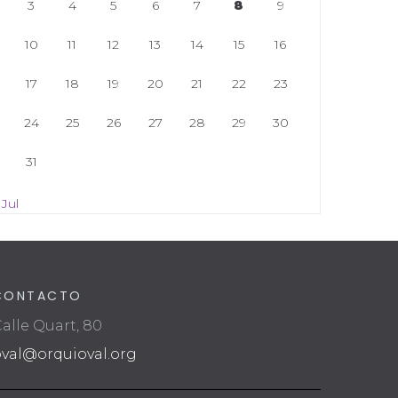
3
4
5
6
7
8
9
10
11
12
13
14
15
16
17
18
19
20
21
22
23
24
25
26
27
28
29
30
31
 Jul
CONTACTO
alle Quart, 80
oval@orquioval.org