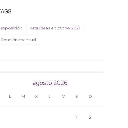
TAGS
exposición
orquídeas en otoño 2021
Reunión mensual
agosto 2026
L
M
X
J
V
S
D
1
2