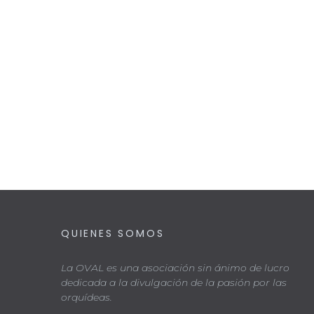
QUIENES SOMOS
La OVAL es una asociación sin ánimo de lucro
dedicada a la divulgación de la pasión por las
orquídeas.