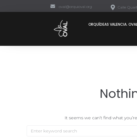
oval@orquioval.org
Calle Quart
ORQUÍDEAS VALENCIA. OVAL
Nothi
It seems we can’t find what you’re