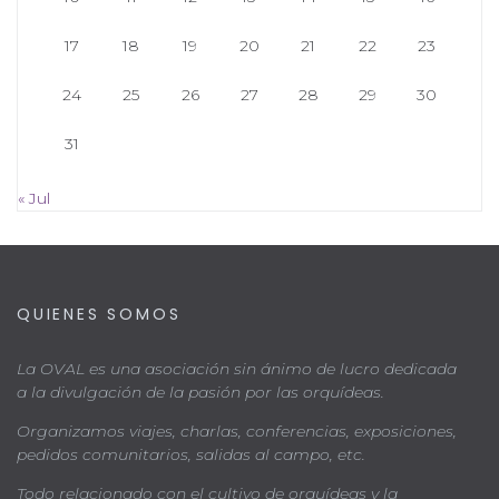
17
18
19
20
21
22
23
24
25
26
27
28
29
30
31
« Jul
QUIENES SOMOS
La OVAL es una asociación sin ánimo de lucro dedicada
a la divulgación de la pasión por las orquídeas.
Organizamos viajes, charlas, conferencias, exposiciones,
pedidos comunitarios, salidas al campo, etc.
Todo relacionado con el cultivo de orquídeas y la