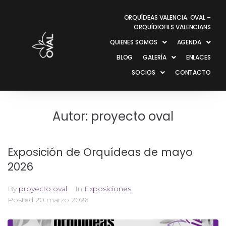
ORQUÍDEAS VALENCIA. OVAL –
ORQUÍDIOFILS VALENCIANS
QUIENES SOMOS
AGENDA
BLOG
GALERÍA
ENLACES
SOCIOS
CONTACTO
Autor:
proyecto oval
Exposición de Orquídeas de mayo
2026
By
proyecto oval
In
Exposiciones
Posted
20 marzo 2026