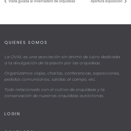
Visita guiada al invernadero de orquídeas
Apertura exposición
QUIENES SOMOS
La OVAL es una asociación sin ánimo de lucro dedicada
a la divulgación de la pasión por las orquídeas.
Organizamos viajes, charlas, conferencias, exposiciones,
pedidos comunitarios, salidas al campo, etc.
Todo relacionado con el cultivo de orquídeas y la
conservación de nuestras orquídeas autóctonas.
LOGIN