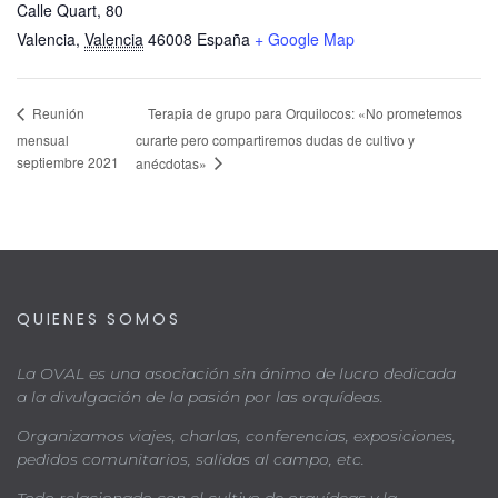
Calle Quart, 80
Valencia
,
Valencia
46008
España
+ Google Map
Terapia de grupo para Orquilocos: «No prometemos
Reunión
mensual
curarte pero compartiremos dudas de cultivo y
septiembre 2021
anécdotas»
QUIENES SOMOS
La OVAL es una asociación sin ánimo de lucro dedicada
a la divulgación de la pasión por las orquídeas.
Organizamos viajes, charlas, conferencias, exposiciones,
pedidos comunitarios, salidas al campo, etc.