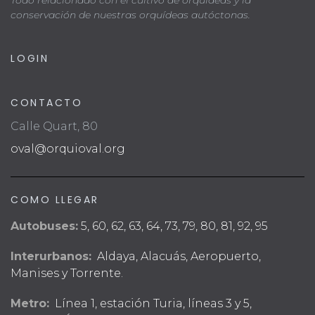
Todo relacionado con el cultivo de orquídeas y la
conservación de nuestras orquídeas autóctonas.
LOGIN
CONTACTO
Calle Quart, 80
oval@orquioval.org
COMO LLEGAR
Autobuses:
5, 60, 62, 63, 64, 73, 79, 80, 81, 92, 95
Interurbanos:
Aldaya, Alacuás, Aeropuerto,
Manises y Torrente.
Metro:
Línea 1, estación Turia, líneas 3 y 5,