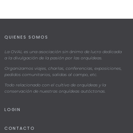
QUIENES SOMOS
La OVAL es una asociación sin ánimo de lucro dedicada
a la divulgación de la pasión por las orquídeas.
Organizamos viajes, charlas, conferencias, exposiciones,
pedidos comunitarios, salidas al campo, etc.
Todo relacionado con el cultivo de orquídeas y la
conservación de nuestras orquídeas autóctonas.
LOGIN
CONTACTO