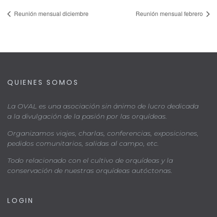
Reunión mensual diciembre
Reunión mensual febrero
QUIENES SOMOS
La OVAL es una asociación sin ánimo de lucro dedicada
a la divulgación de la pasión por las orquídeas.
Organizamos viajes, charlas, conferencias, exposiciones,
pedidos comunitarios, salidas al campo, etc.
Todo relacionado con el cultivo de orquídeas y la
conservación de nuestras orquídeas autóctonas.
LOGIN