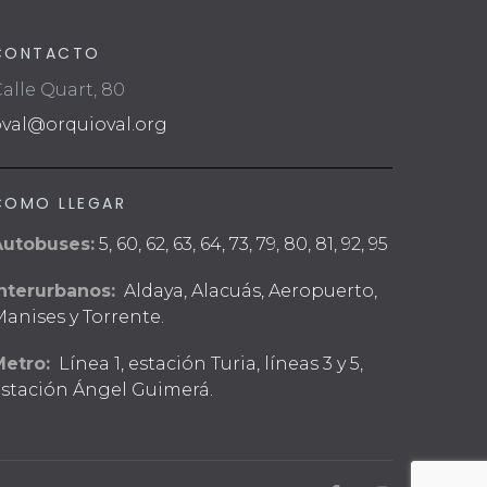
CONTACTO
alle Quart, 80
oval@orquioval.org
COMO LLEGAR
Autobuses:
5, 60, 62, 63, 64, 73, 79, 80, 81, 92, 95
nterurbanos:
Aldaya, Alacuás, Aeropuerto,
anises y Torrente.
Metro:
Línea 1, estación Turia, líneas 3 y 5,
stación Ángel Guimerá.