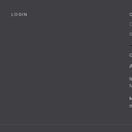
LOGIN
C
I
M
e