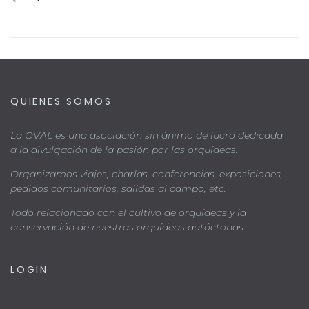
QUIENES SOMOS
La OVAL es una asociación sin ánimo de lucro dedicada
a la divulgación de la pasión por las orquídeas.
Organizamos viajes, charlas, conferencias, exposiciones,
pedidos comunitarios, salidas al campo, etc.
Todo relacionado con el cultivo de orquídeas y la
conservación de nuestras orquídeas autóctonas.
LOGIN