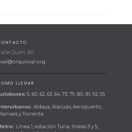
CONTACTO
alle Quart, 80
oval@orquioval.org
COMO LLEGAR
Autobuses:
5, 60, 62, 63, 64, 73, 79, 80, 81, 92, 95
nterurbanos:
Aldaya, Alacuás, Aeropuerto,
anises y Torrente.
Metro:
Línea 1, estación Turia, líneas 3 y 5,