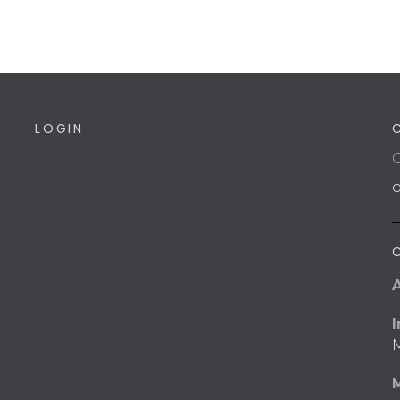
LOGIN
C
I
M