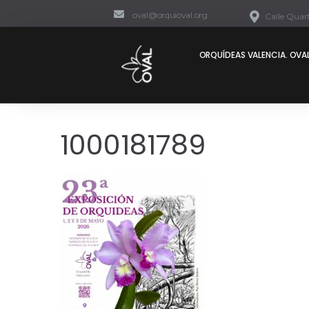
oval@orquioval.org
Calle Quart
ORQUÍDEAS VALENCIA. OVAL
1000181789