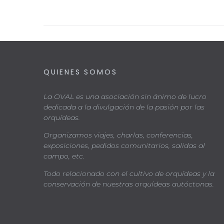
QUIENES SOMOS
La OVAL es una asociación sin ánimo de lucro
dedicada a la divulgación de la pasión por las
orquídeas.
Organizamos viajes, charlas, conferencias,
exposiciones, pedidos comunitarios, salidas al
campo, etc.
Todo relacionado con el cultivo de orquídeas y la
conservación de nuestras orquídeas autóctonas.