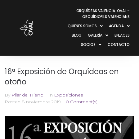
ORQUÍDEAS VALENCIA. OVAL –
ORQUÍDIOFILS VALENCIANS
QUIENES SOMOS
AGENDA
BLOG
GALERÍA
ENLACES
SOCIOS
CONTACTO
16ª Exposición de Orquídeas en
otoño
By
Pilar del Hierro
In
Exposiciones
Posted
8 noviembre 2019
0 Comment(s)