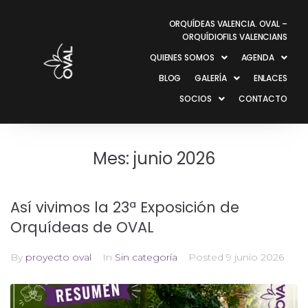
ORQUÍDEAS VALENCIA. OVAL –
ORQUÍDIOFILS VALENCIANS
QUIENES SOMOS
AGENDA
BLOG
GALERÍA
ENLACES
SOCIOS
CONTACTO
Mes:
junio 2026
Así vivimos la 23ª Exposición de
Orquídeas de OVAL
By
proyecto oval
In
Sin categoría
Posted
9 junio 2026