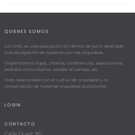
QUIENES SOMOS
La OVAL es una asociación sin ánimo de lucro dedicada
a la divulgación de la pasión por las orquídeas.
Organizamos viajes, charlas, conferencias, exposiciones,
pedidos comunitarios, salidas al campo, etc.
Todo relacionado con el cultivo de orquídeas y la
conservación de nuestras orquídeas autóctonas.
LOGIN
CONTACTO
Calle Quart, 80