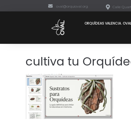
oval@orquioval.org
Calle Quart
ORQUÍDEAS VALENCIA. OVAL
cultiva tu Orquíd