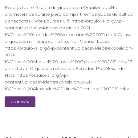
16 de octubre Terapia de grupo para Orquilocos: «No
prometemos curarte pero compartiremos dudas de cultivo
y anécdotas». Por Lourdes Sió. https://orquioval.org/wp-
content/uploads/videos/exposicion-2021-
10/Charla%20Lourdes%20Sio_octubre%202021.mp4 Cultivar
orquídeas miniatura con éxito. Por Manuel Lucas.
https://orquioval.org/wp-content/uploads/videos/exposicion-
2021-
10/Charla%20Manuel%20Lucas%20Octubre%202021.mkv 17
de octubre Orquídeas nativas de Ecuador. Por Alexander
Hirtz. https://orquioval.org/wp-
content/uploads/videos/exposicion-2021-
10/Charla%20Alexander%20Hirtz%20octubre%202021.mkv
LEER MÁS