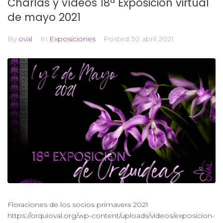
Charlas y vídeos 18ª Exposición virtual
de mayo 2021
By
oval
In
Exposiciones
Posted
30 abril 2021
Floraciones de los socios primavera 2021
https://orquioval.org/wp-content/uploads/videos/exposicion-