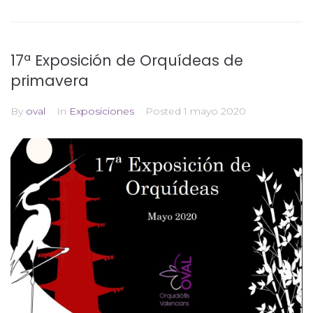
17ª Exposición de Orquídeas de
primavera
By
oval
In
Exposiciones
Posted
1 mayo 2020