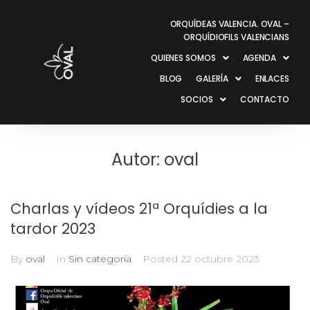
ORQUÍDEAS VALENCIA. OVAL –
ORQUÍDIOFILS VALENCIANS
QUIENES SOMOS
AGENDA
BLOG
GALERÍA
ENLACES
SOCIOS
CONTACTO
Autor:
oval
Charlas y vídeos 21ª Orquídies a la
tardor 2023
By
oval
In
Sin categoría
Posted
22 octubre 2023