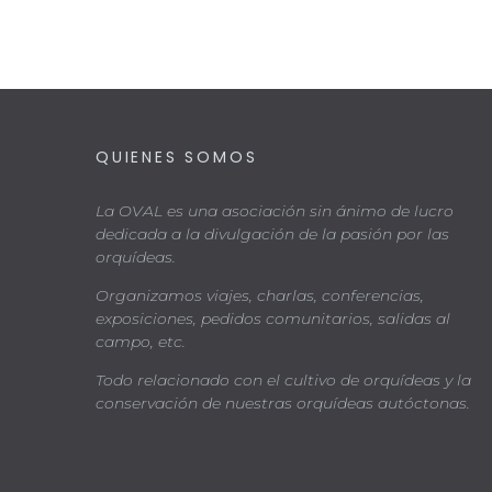
QUIENES SOMOS
La OVAL es una asociación sin ánimo de lucro
dedicada a la divulgación de la pasión por las
orquídeas.
Organizamos viajes, charlas, conferencias,
exposiciones, pedidos comunitarios, salidas al
campo, etc.
Todo relacionado con el cultivo de orquídeas y la
conservación de nuestras orquídeas autóctonas.