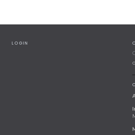
LOGIN
C
I
M