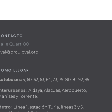
CONTACTO
alle Quart, 80
oval@orquioval.org
COMO LLEGAR
Autobuses:
5, 60, 62, 63, 64, 73, 79, 80, 81, 92, 95
nterurbanos:
Aldaya, Alacuás, Aeropuerto,
anises y Torrente.
Metro:
Línea 1, estación Turia, líneas 3 y 5,