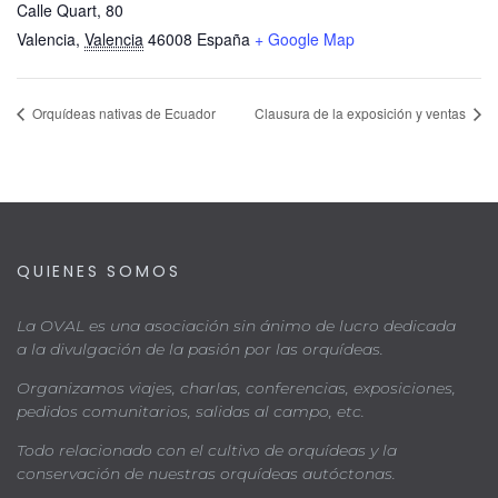
Calle Quart, 80
Valencia
,
Valencia
46008
España
+ Google Map
Orquídeas nativas de Ecuador
Clausura de la exposición y ventas
QUIENES SOMOS
La OVAL es una asociación sin ánimo de lucro dedicada
a la divulgación de la pasión por las orquídeas.
Organizamos viajes, charlas, conferencias, exposiciones,
pedidos comunitarios, salidas al campo, etc.
Todo relacionado con el cultivo de orquídeas y la
conservación de nuestras orquídeas autóctonas.