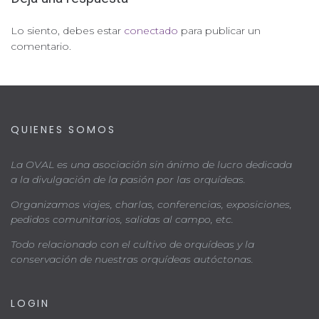
Lo siento, debes estar
conectado
para publicar un
comentario.
QUIENES SOMOS
La OVAL es una asociación sin ánimo de lucro dedicada
a la divulgación de la pasión por las orquídeas.
Organizamos viajes, charlas, conferencias, exposiciones,
pedidos comunitarios, salidas al campo, etc.
Todo relacionado con el cultivo de orquídeas y la
conservación de nuestras orquídeas autóctonas.
LOGIN