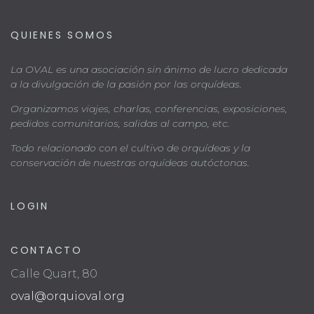
ú
t
s
QUIENES SOMOS
a
s
q
La OVAL es una asociación sin ánimo de lucro dedicada
d
u
a la divulgación de la pasión por las orquídeas.
e
e
Organizamos viajes, charlas, conferencias, exposiciones,
E
pedidos comunitarios, salidas al campo, etc.
d
v
Todo relacionado con el cultivo de orquídeas y la
a
e
conservación de nuestras orquídeas autóctonas.
y
n
v
t
LOGIN
o
i
s
CONTACTO
t
Calle Quart, 80
a
oval@orquioval.org