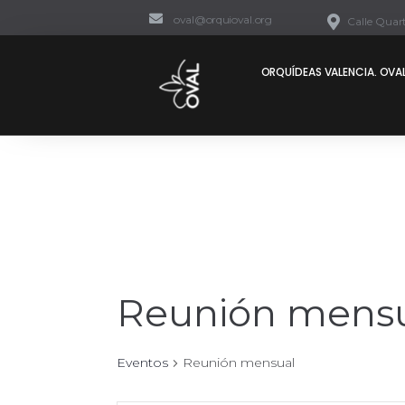
oval@orquioval.org
Calle Quart
ORQUÍDEAS VALENCIA. OVAL
Reunión mens
Eventos
Reunión mensual