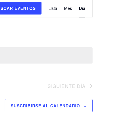
N
USCAR EVENTOS
Lista
Mes
Día
a
v
e
g
a
c
i
SIGUIENTE DÍA
ó
n
SUSCRIBIRSE AL CALENDARIO
d
e