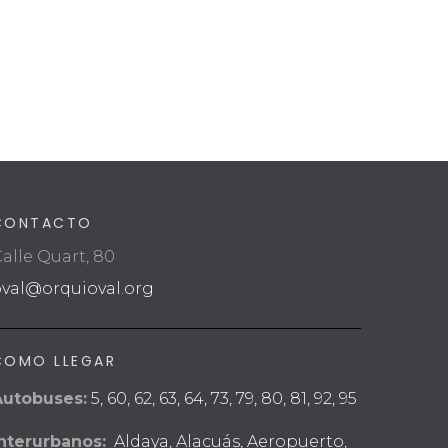
v
i
s
t
a
s
CONTACTO
alle Quart, 80
d
oval@orquioval.org
e
E
COMO LLEGAR
v
Autobuses:
5, 60, 62, 63, 64, 73, 79, 80, 81, 92, 95
e
nterurbanos:
Aldaya, Alacuás, Aeropuerto,