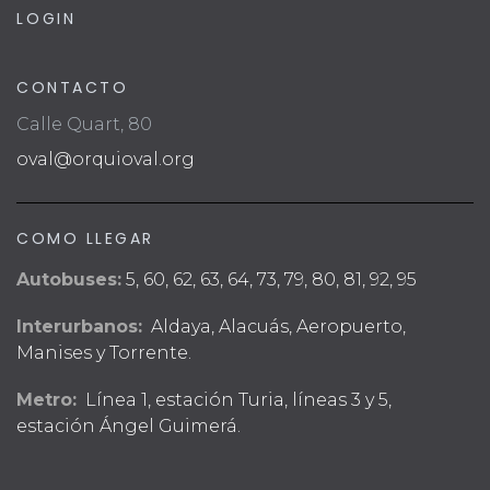
e
LOGIN
n
t
CONTACTO
o
Calle Quart, 80
s
oval@orquioval.org
COMO LLEGAR
Autobuses:
5, 60, 62, 63, 64, 73, 79, 80, 81, 92, 95
Interurbanos:
Aldaya, Alacuás, Aeropuerto,
Manises y Torrente.
Metro:
Línea 1, estación Turia, líneas 3 y 5,
estación Ángel Guimerá.