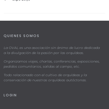
QUIENES SOMOS
La OVAL es una asociación sin ánimo de lucro dedicada
a la divulgación de la pasión por las orquídeas.
Organizamos viajes, charlas, conferencias, exposiciones,
pedidos comunitarios, salidas al campo, etc.
Todo relacionado con el cultivo de orquídeas y la
conservación de nuestras orquídeas autóctonas.
LOGIN