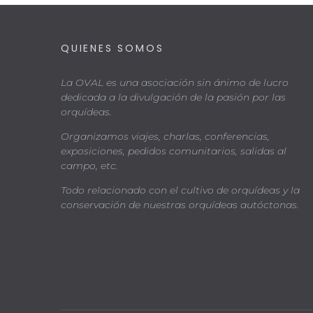
QUIENES SOMOS
La OVAL es una asociación sin ánimo de lucro
dedicada a la divulgación de la pasión por las
orquídeas.
Organizamos viajes, charlas, conferencias,
exposiciones, pedidos comunitarios, salidas al
campo, etc.
Todo relacionado con el cultivo de orquídeas y la
conservación de nuestras orquídeas autóctonas.