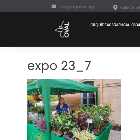
oval@orquioval.org
Calle Quart
ORQUÍDEAS VALENCIA. OVAL
expo 23_7