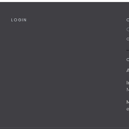
LOGIN
C
I
M
e