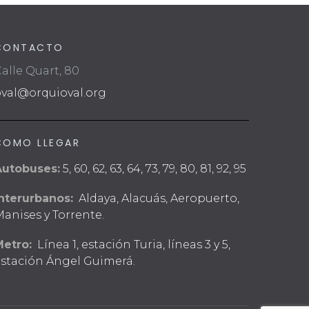
CONTACTO
alle Quart, 80
oval@orquioval.org
COMO LLEGAR
Autobuses:
5, 60, 62, 63, 64, 73, 79, 80, 81, 92, 95
nterurbanos:
Aldaya, Alacuás, Aeropuerto,
anises y Torrente.
Metro:
Línea 1, estación Turia, líneas 3 y 5,
stación Ángel Guimerá.