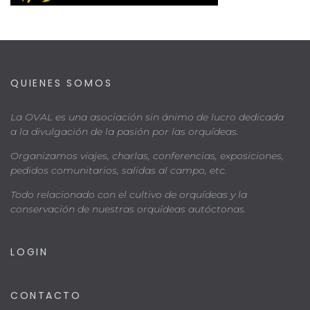
QUIENES SOMOS
La OVAL es una asociación sin ánimo de lucro dedicada
a la divulgación de la pasión por las orquídeas.
Organizamos viajes, charlas, conferencias, exposiciones,
pedidos comunitarios, salidas al campo, etc.
Todo relacionado con el cultivo de orquídeas y la
conservación de nuestras orquídeas autóctonas.
LOGIN
CONTACTO