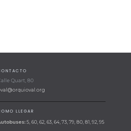
CONTACTO
alle Quart, 80
oval@orquioval.org
COMO LLEGAR
Autobuses:
5, 60, 62, 63, 64, 73, 79, 80, 81, 92, 95