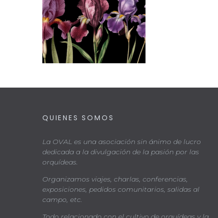
QUIENES SOMOS
La OVAL es una asociación sin ánimo de lucro
dedicada a la divulgación de la pasión por las
orquídeas.
Organizamos viajes, charlas, conferencias,
exposiciones, pedidos comunitarios, salidas al
campo, etc.
Todo relacionado con el cultivo de orquídeas y la