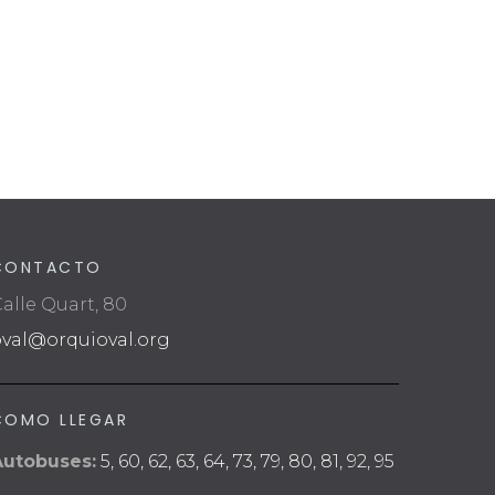
CONTACTO
alle Quart, 80
oval@orquioval.org
COMO LLEGAR
Autobuses:
5, 60, 62, 63, 64, 73, 79, 80, 81, 92, 95