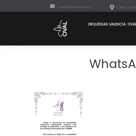
oval@orquioval.org
Calle Quart
ORQUÍDEAS VALENCIA. OVAL
WhatsAp