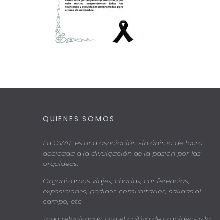
QUIENES SOMOS
La OVAL es una asociación sin ánimo de lucro
dedicada a la divulgación de la pasión por las
orquídeas.
Organizamos viajes, charlas, conferencias,
exposiciones, pedidos comunitarios, salidas al
campo, etc.
Todo relacionado con el cultivo de orquídeas y la