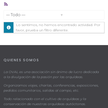
Feed
RSS
Mostrar:
Lo sentimos, no hemos encontrado actividad. Por
favor, prueba un filtro diferente.
QUIENES SOMOS
La OVAL es una asociación sin ánimo de lucro dedicada
a la divulgación de la pasión por las orquídeas.
Organizamos viajes, charlas, conferencias, exposiciones,
pedidos comunitarios, salidas al campo, etc.
Todo relacionado con el cultivo de orquídeas y la
conservación de nuestras orquídeas autóctonas.