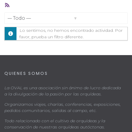
Feed
RSS
Mostrar:
Lo sentimos, no hemos encontrado actividad. Por
favor, prueba un filtro diferente.
QUIENES SOMOS
La OVAL es una asociación sin ánimo de lucro dedicada
a la divulgación de la pasión por las orquídeas.
Organizamos viajes, charlas, conferencias, exposiciones,
pedidos comunitarios, salidas al campo, etc.
Todo relacionado con el cultivo de orquídeas y la
conservación de nuestras orquídeas autóctonas.