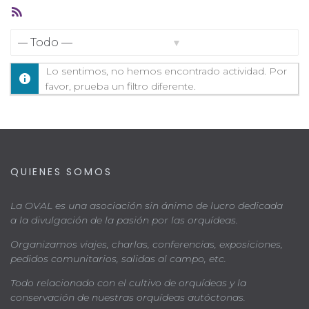
Feed
RSS
Mostrar:
Lo sentimos, no hemos encontrado actividad. Por
favor, prueba un filtro diferente.
QUIENES SOMOS
La OVAL es una asociación sin ánimo de lucro dedicada
a la divulgación de la pasión por las orquídeas.
Organizamos viajes, charlas, conferencias, exposiciones,
pedidos comunitarios, salidas al campo, etc.
Todo relacionado con el cultivo de orquídeas y la
conservación de nuestras orquídeas autóctonas.