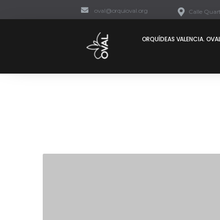
oval@orquioval.org
Calle Quart
ORQUÍDEAS VALENCIA. OVAL