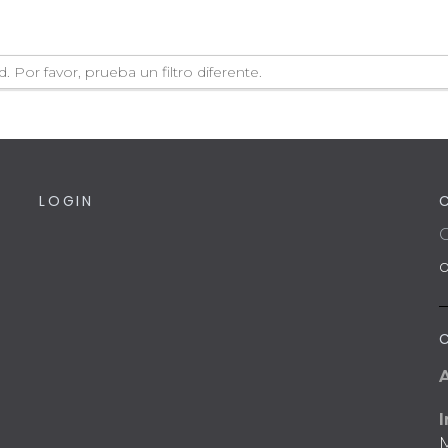
Por favor, prueba un filtro diferente.
LOGIN
C
I
M