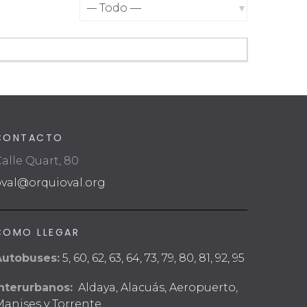
Mostrar:
CONTACTO
alle Quart, 80
oval@orquioval.org
COMO LLEGAR
Autobuses:
5, 60, 62, 63, 64, 73, 79, 80, 81, 92, 95
nterurbanos:
Aldaya, Alacuás, Aeropuerto,
anises y Torrente.