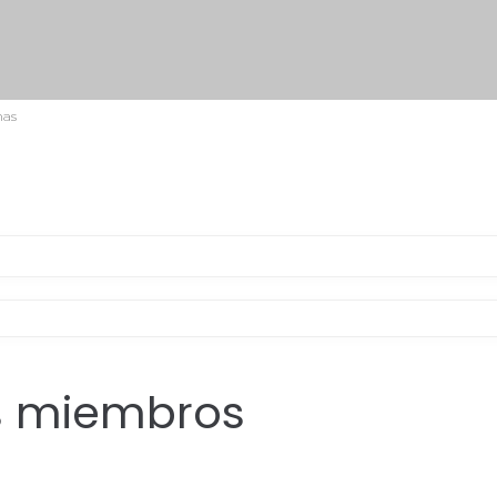
nas
os miembros