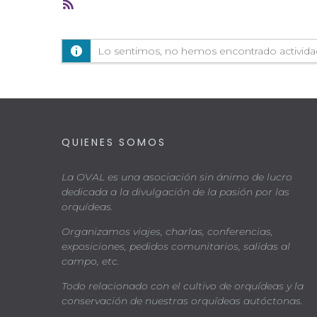
Feed
RSS
Lo sentimos, no hemos encontrado actividad. 
QUIENES SOMOS
La OVAL es una asociación sin ánimo de lucro
dedicada a la divulgación de la pasión por las
orquídeas.
Organizamos viajes, charlas, conferencias,
exposiciones, pedidos comunitarios, salidas al
campo, etc.
Todo relacionado con el cultivo de orquídeas y la
conservación de nuestras orquídeas autóctonas.