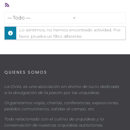
Feed
RSS
Mostrar:
Lo sentimos, no hemos encontrado actividad. Por
favor, prueba un filtro diferente.
QUIENES SOMOS
La OVAL es una asociación sin ánimo de lucro dedicada
a la divulgación de la pasión por las orquídeas.
Organizamos viajes, charlas, conferencias, exposiciones,
pedidos comunitarios, salidas al campo, etc.
Todo relacionado con el cultivo de orquídeas y la
conservación de nuestras orquídeas autóctonas.