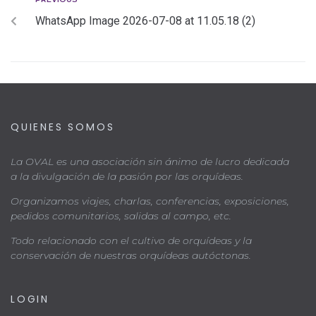
WhatsApp Image 2026-07-08 at 11.05.18 (2)
QUIENES SOMOS
La OVAL es una asociación sin ánimo de lucro dedicada
a la divulgación de la pasión por las orquídeas.
Organizamos viajes, charlas, conferencias, exposiciones,
pedidos comunitarios, salidas al campo, etc.
Todo relacionado con el cultivo de orquídeas y la
conservación de nuestras orquídeas autóctonas.
LOGIN