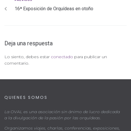
16ª Exposición de Orquídeas en otoño
Deja una respuesta
Lo siento, debes estar
conectado
para publicar un
comentario.
QUIENES SOMOS
La OVAL es una asociación sin ánimo de lucro dedicada
a la divulgación de la pasión por las orquídeas.
Organizamos viajes, charlas, conferencias, exposiciones,