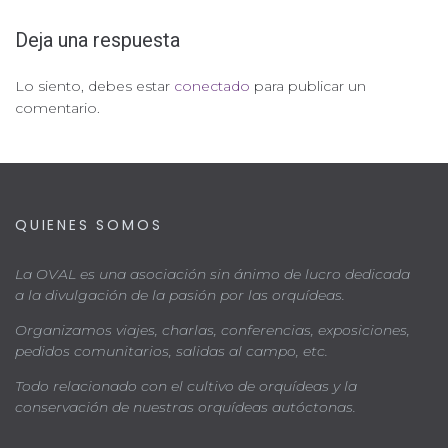
Deja una respuesta
Lo siento, debes estar
conectado
para publicar un
comentario.
QUIENES SOMOS
La OVAL es una asociación sin ánimo de lucro dedicada
a la divulgación de la pasión por las orquídeas.
Organizamos viajes, charlas, conferencias, exposiciones,
pedidos comunitarios, salidas al campo, etc.
Todo relacionado con el cultivo de orquídeas y la
conservación de nuestras orquídeas autóctonas.