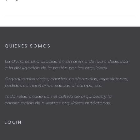
QUIENES SOMOS
La OVAL es una asociación sin ánimo de lucro dedicada
a la divulgación de la pasión por las orquídeas.
Organizamos viajes, charlas, conferencias, exposiciones,
pedidos comunitarios, salidas al campo, etc.
Todo relacionado con el cultivo de orquídeas y la
conservación de nuestras orquídeas autóctonas.
LOGIN