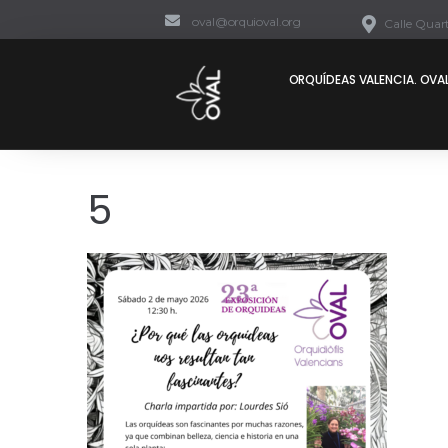
oval@orquioval.org
Calle Quart
ORQUÍDEAS VALENCIA. OVAL
5