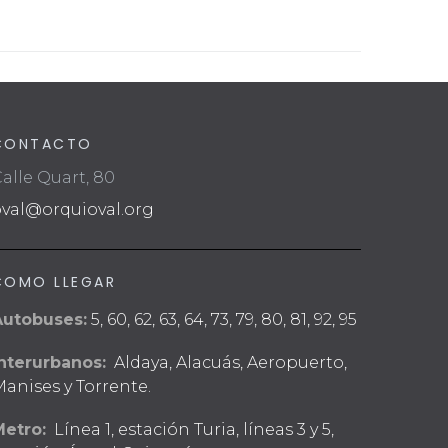
CONTACTO
alle Quart, 80
oval@orquioval.org
COMO LLEGAR
Autobuses:
5, 60, 62, 63, 64, 73, 79, 80, 81, 92, 95
nterurbanos:
Aldaya, Alacuás, Aeropuerto,
anises y Torrente.
Metro:
Línea 1, estación Turia, líneas 3 y 5,