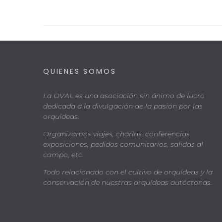
QUIENES SOMOS
La OVAL es una asociación sin ánimo de lucro
dedicada a la divulgación de la pasión por las
orquídeas.
Organizamos viajes, charlas, conferencias,
exposiciones, pedidos comunitarios, salidas al
campo, etc.
Todo relacionado con el cultivo de orquídeas y la
conservación de nuestras orquídeas autóctonas.