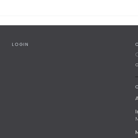
LOGIN
C
I
M