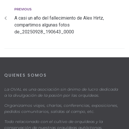
PREVIOUS
A casi un año del fallecimiento de Alex Hirtz,
compartimos algunas fotos
de_20250928_190643_0000
QUIENES SOMOS
La OVAL es una asociación sin ánimo de lucro dedicada
a la divulgación de la pasión por las orquídeas.
Organizamos viajes, charlas, conferencias, exposiciones,
pedidos comunitarios, salidas al campo, etc.
Todo relacionado con el cultivo de orquídeas y la
conservación de nuestras orquídeas autóctonas.