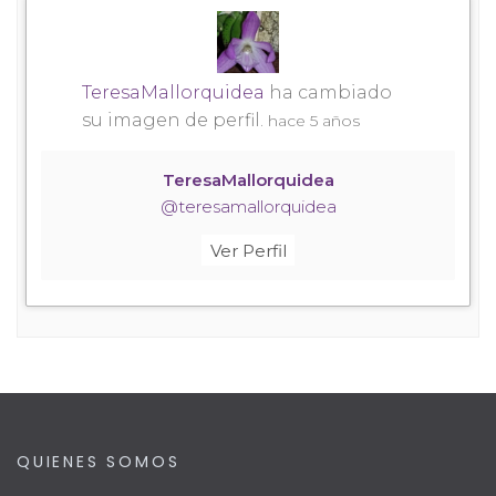
TeresaMallorquidea
ha cambiado
su imagen de perfil.
hace 5 años
TeresaMallorquidea
@teresamallorquidea
Ver Perfil
QUIENES SOMOS