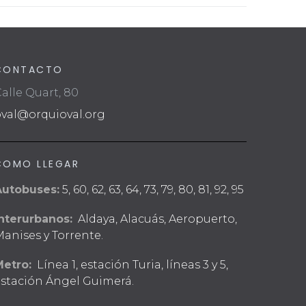
CONTACTO
alle Quart, 80
oval@orquioval.org
COMO LLEGAR
Autobuses:
5, 60, 62, 63, 64, 73, 79, 80, 81, 92, 95
nterurbanos:
Aldaya, Alacuás, Aeropuerto,
anises y Torrente.
Metro:
Línea 1, estación Turia, líneas 3 y 5,
stación Ángel Guimerá.