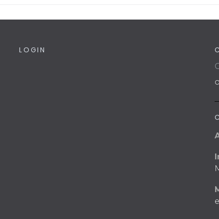
LOGIN
C
I
M
e