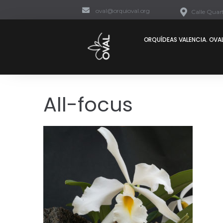
oval@orquioval.org
Calle Quart
ORQUÍDEAS VALENCIA. OVAL
All-focus