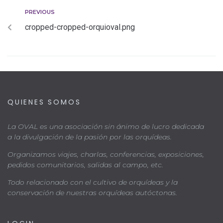
PREVIOUS
cropped-cropped-orquioval.png
QUIENES SOMOS
La OVAL es una asociación sin ánimo de lucro dedicada
a la divulgación de la pasión por las orquídeas.
Organizamos viajes, charlas, conferencias, exposiciones,
pedidos comunitarios, salidas al campo, etc.
Todo relacionado con el cultivo de orquídeas y la
conservación de nuestras orquídeas autóctonas.