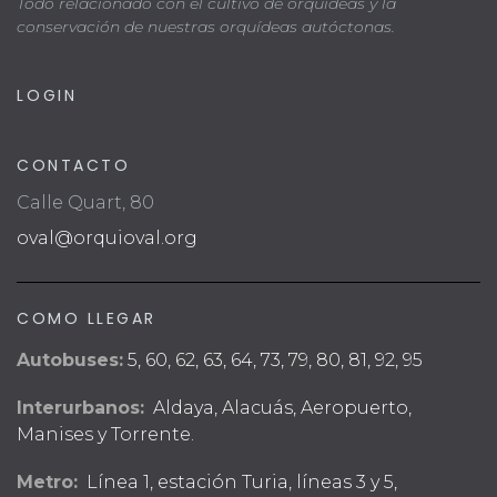
Todo relacionado con el cultivo de orquídeas y la
conservación de nuestras orquídeas autóctonas.
LOGIN
CONTACTO
Calle Quart, 80
oval@orquioval.org
COMO LLEGAR
Autobuses:
5, 60, 62, 63, 64, 73, 79, 80, 81, 92, 95
Interurbanos:
Aldaya, Alacuás, Aeropuerto,
Manises y Torrente.
Metro:
Línea 1, estación Turia, líneas 3 y 5,