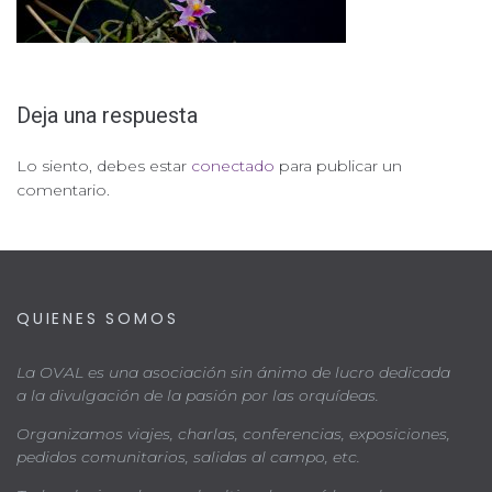
Deja una respuesta
Lo siento, debes estar
conectado
para publicar un
comentario.
QUIENES SOMOS
La OVAL es una asociación sin ánimo de lucro dedicada
a la divulgación de la pasión por las orquídeas.
Organizamos viajes, charlas, conferencias, exposiciones,
pedidos comunitarios, salidas al campo, etc.