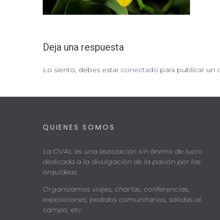
Deja una respuesta
Lo siento, debes estar
conectado
para publicar un 
QUIENES SOMOS
La OVAL es una asociación sin ánimo de lucro
dedicada a la divulgación de la pasión por las
orquídeas.
Organizamos viajes, charlas, conferencias,
exposiciones, pedidos comunitarios, salidas al
campo, etc.