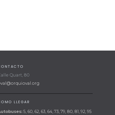
CONTACTO
alle Quart, 80
oval@orquioval.org
COMO LLEGAR
Autobuses:
5, 60, 62, 63, 64, 73, 79, 80, 81, 92, 95