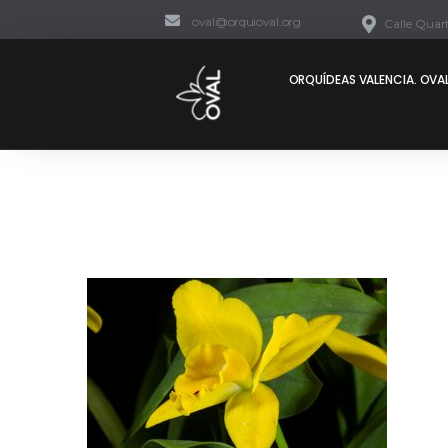
oval@orquioval.org
Calle Quart
ORQUÍDEAS VALENCIA. OVAL