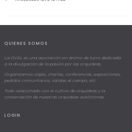
QUIENES SOMOS
La OVAL es una asociación sin ánimo de lucro dedicada
a la divulgación de la pasión por las orquídeas.
Organizamos viajes, charlas, conferencias, exposiciones,
pedidos comunitarios, salidas al campo, etc.
Todo relacionado con el cultivo de orquídeas y la
conservación de nuestras orquídeas autóctonas.
LOGIN