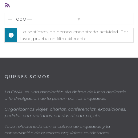
Feed
RSS
Mostrar:
Lo sentimos, no hemos encontrado actividad. Por
favor, prueba un filtro diferente.
QUIENES SOMOS
La OVAL es una asociación sin ánimo de lucro dedicada
a la divulgación de la pasión por las orquídeas.
Organizamos viajes, charlas, conferencias, exposiciones,
pedidos comunitarios, salidas al campo, etc.
Todo relacionado con el cultivo de orquídeas y la
conservación de nuestras orquídeas autóctonas.